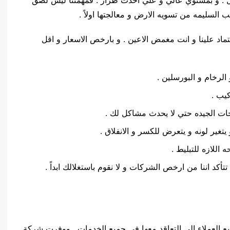
لمجال . و بمستوي عالي و علي احدث طراز . فمهمتنا ليس لصق
 السليمه من تسويه الارض و معالجتها اولاً .
ماد علينا و انت مغمض الاعين . و بارخص الاسعار و اقل
الرخام و البورسلين .
يب .
ات الجيده حتي لا يحدث مشاكل لك .
يتغير لونه و يتعرض للكسر و الانفلاق .
اللازه للتبليط .
تتأكد اننا من ارخص الشركات و لا نقوم باستغلالك ابداً .
ع العملاء الي التعاقد معها في جميع الخدمات . ووفرت شركة